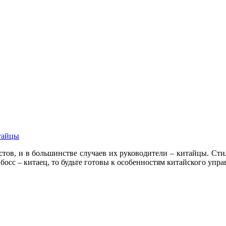
итайцы
тов, и в большинстве случаев их руководители – китайцы. Стил
сс – китаец, то будьте готовы к особенностям китайского упра