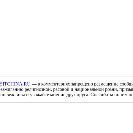
ISITCHINA.RU
— в комментариях запрещено размещение сообщ
разжиганию религиозной, расовой и национальной розни, призы
мно вежливы и уважайте мнение друг друга. Спасибо за пониман