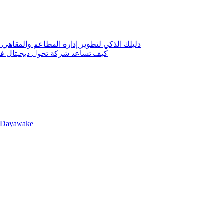
دليلك الذكي لتطوير إدارة المطاعم والمقاهي 
كيف تساعد شركة تحول ديجيتال في 
llDayawake