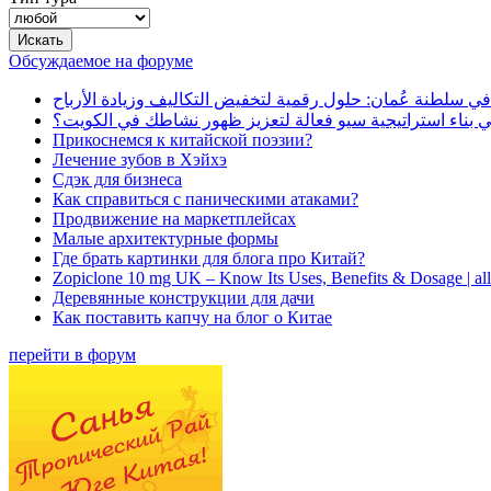
Обсуждаемое на форуме
في سلطنة عُمان: حلول رقمية لتخفيض التكاليف وزيادة الأرباح
بناء استراتيجية سيو فعالة لتعزيز ظهور نشاطك في الكويت؟
Прикоснемся к китайской поэзии?
Лечение зубов в Хэйхэ
Сдэк для бизнеса
Как справиться с паническими атаками?
Продвижение на маркетплейсах
Малые архитектурные формы
Где брать картинки для блога про Китай?
Zopiclone 10 mg UK – Know Its Uses, Benefits & Dosage | a
Деревянные конструкции для дачи
Как поставить капчу на блог о Китае
перейти в форум