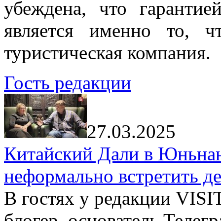
убеждена, что гарантие
является именно то, ч
туристическая компания.
Гость редакции
27.03.2025
Китайский Дали в Юньнань
неформально встретить д
В гостях у редакции VIS
блогер, основатель Телег