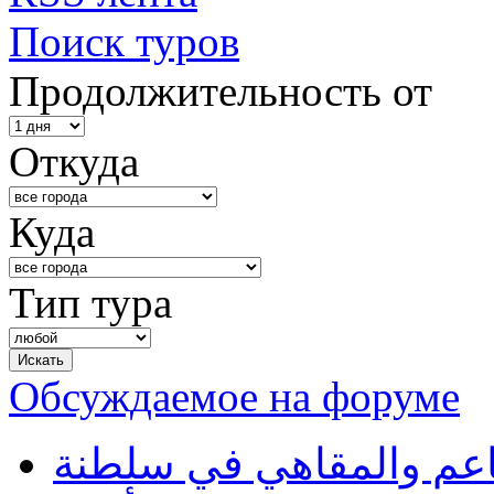
Поиск туров
Продолжительность от
Откуда
Куда
Тип тура
Обсуждаемое на форуме
طاعم والمقاهي في سلطنة