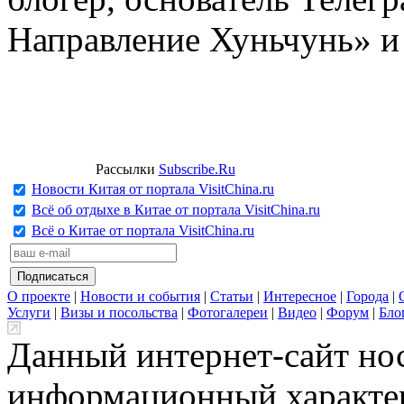
Направление Хуньчунь» и
Рассылки
Subscribe.Ru
Новости Китая от портала VisitChina.ru
Всё об отдыхе в Китае от портала VisitChina.ru
Всё о Китае от портала VisitChina.ru
О проекте
|
Новости и события
|
Статьи
|
Интересное
|
Города
|
Услуги
|
Визы и посольства
|
Фотогалереи
|
Видео
|
Форум
|
Бло
Данный интернет-сайт но
информационный характер