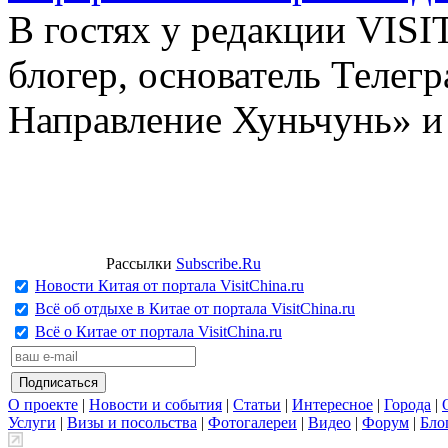
В гостях у редакции VIS
блогер, основатель Телег
Направление Хуньчунь» и
Рассылки
Subscribe.Ru
Новости Китая от портала VisitChina.ru
Всё об отдыхе в Китае от портала VisitChina.ru
Всё о Китае от портала VisitChina.ru
О проекте
|
Новости и события
|
Статьи
|
Интересное
|
Города
|
Услуги
|
Визы и посольства
|
Фотогалереи
|
Видео
|
Форум
|
Бло