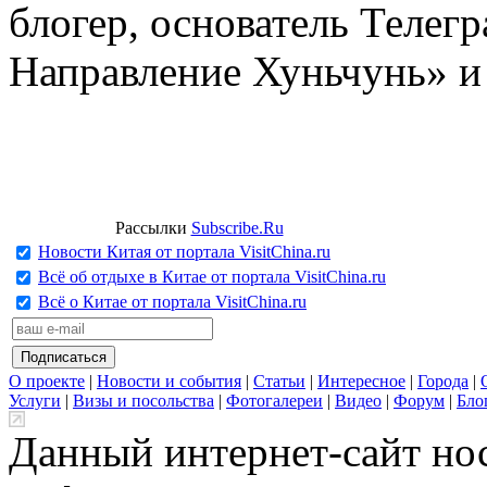
блогер, основатель Телег
Направление Хуньчунь» и
Рассылки
Subscribe.Ru
Новости Китая от портала VisitChina.ru
Всё об отдыхе в Китае от портала VisitChina.ru
Всё о Китае от портала VisitChina.ru
О проекте
|
Новости и события
|
Статьи
|
Интересное
|
Города
|
Услуги
|
Визы и посольства
|
Фотогалереи
|
Видео
|
Форум
|
Бло
Данный интернет-сайт но