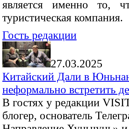
является именно то, ч
туристическая компания.
Гость редакции
27.03.2025
Китайский Дали в Юньнань
неформально встретить д
В гостях у редакции VIS
блогер, основатель Телег
Направление Хуньчунь» и