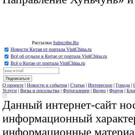
Рассылки
Subscribe.Ru
Новости Китая от портала VisitChina.ru
Всё об отдыхе в Китае от портала VisitChina.ru
Всё о Китае от портала VisitChina.ru
О проекте
|
Новости и события
|
Статьи
|
Интересное
|
Города
|
Услуги
|
Визы и посольства
|
Фотогалереи
|
Видео
|
Форум
|
Бло
Данный интернет-сайт но
информационный характер
информационные материа