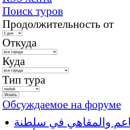
Поиск туров
Продолжительность от
Откуда
Куда
Тип тура
Обсуждаемое на форуме
طاعم والمقاهي في سلطنة