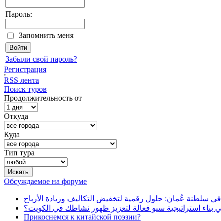
Пароль:
Запомнить меня
Забыли свой пароль?
Регистрация
RSS лента
Поиск туров
Продолжительность от
Откуда
Куда
Тип тура
Обсуждаемое на форуме
في سلطنة عُمان: حلول رقمية لتخفيض التكاليف وزيادة الأرباح
بناء استراتيجية سيو فعالة لتعزيز ظهور نشاطك في الكويت؟
Прикоснемся к китайской поэзии?