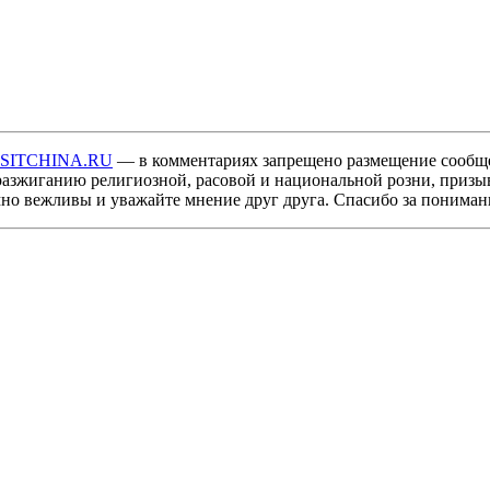
ISITCHINA.RU
— в комментариях запрещено размещение сообщ
разжиганию религиозной, расовой и национальной розни, призы
мно вежливы и уважайте мнение друг друга. Спасибо за пониман