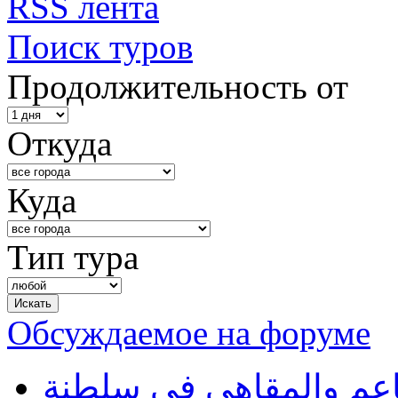
RSS лента
Поиск туров
Продолжительность от
Откуда
Куда
Тип тура
Обсуждаемое на форуме
طاعم والمقاهي في سلطنة