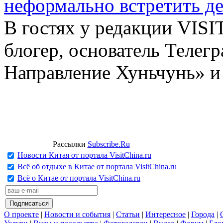
неформально встретить д
В гостях у редакции VIS
блогер, основатель Телег
Направление Хуньчунь» и
Рассылки
Subscribe.Ru
Новости Китая от портала VisitChina.ru
Всё об отдыхе в Китае от портала VisitChina.ru
Всё о Китае от портала VisitChina.ru
О проекте
|
Новости и события
|
Статьи
|
Интересное
|
Города
|