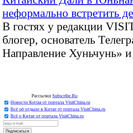
неформально встретить д
В гостях у редакции VIS
блогер, основатель Телег
Направление Хуньчунь» и
Рассылки
Subscribe.Ru
Новости Китая от портала VisitChina.ru
Всё об отдыхе в Китае от портала VisitChina.ru
Всё о Китае от портала VisitChina.ru