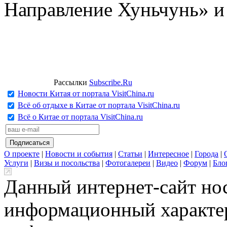
Направление Хуньчунь» и
Рассылки
Subscribe.Ru
Новости Китая от портала VisitChina.ru
Всё об отдыхе в Китае от портала VisitChina.ru
Всё о Китае от портала VisitChina.ru
О проекте
|
Новости и события
|
Статьи
|
Интересное
|
Города
|
Услуги
|
Визы и посольства
|
Фотогалереи
|
Видео
|
Форум
|
Бло
Данный интернет-сайт но
информационный характер