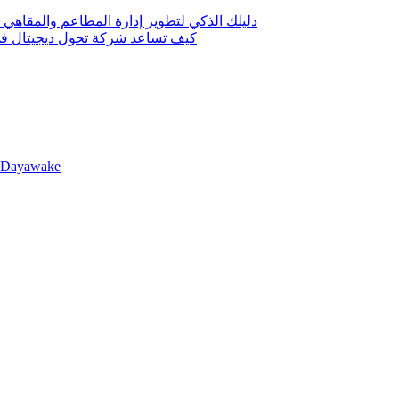
دليلك الذكي لتطوير إدارة المطاعم والمقاهي 
كيف تساعد شركة تحول ديجيتال في 
llDayawake