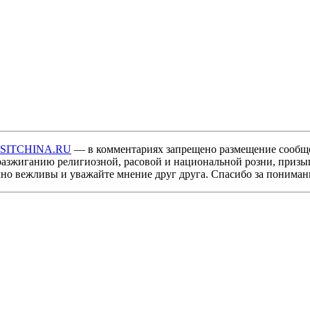
ISITCHINA.RU
— в комментариях запрещено размещение сообщ
разжиганию религиозной, расовой и национальной розни, призы
мно вежливы и уважайте мнение друг друга. Спасибо за пониман