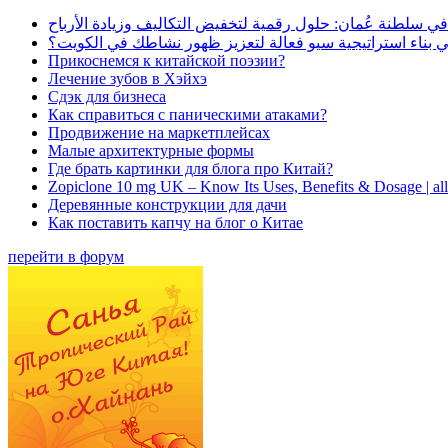
في سلطنة عُمان: حلول رقمية لتخفيض التكاليف وزيادة الأرباح
بناء استراتيجية سيو فعالة لتعزيز ظهور نشاطك في الكويت؟
Прикоснемся к китайской поэзии?
Лечение зубов в Хэйхэ
Сдэк для бизнеса
Как справиться с паническими атаками?
Продвижение на маркетплейсах
Малые архитектурные формы
Где брать картинки для блога про Китай?
Zopiclone 10 mg UK – Know Its Uses, Benefits & Dosage | a
Деревянные конструкции для дачи
Как поставить капчу на блог о Китае
перейти в форум