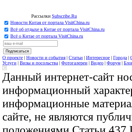
Рассылки
Subscribe.Ru
Новости Китая от портала VisitChina.ru
Всё об отдыхе в Китае от портала VisitChina.ru
Всё о Китае от портала VisitChina.ru
О проекте
|
Новости и события
|
Статьи
|
Интересное
|
Города
|
Услуги
|
Визы и посольства
|
Фотогалереи
|
Видео
|
Форум
|
Бло
Данный интернет-сайт но
информационный характер
информационные материа
сайте, не являются публи
положениями Статьи 437 