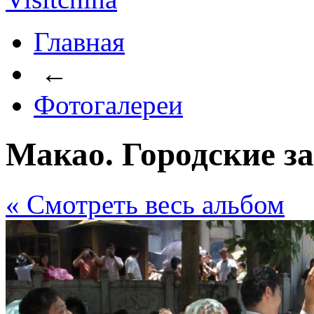
Главная
←
Фотогалереи
Макао. Городские з
« Cмотреть весь альбом