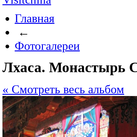
Главная
←
Фотогалереи
Лхаса. Монастырь С
« Cмотреть весь альбом