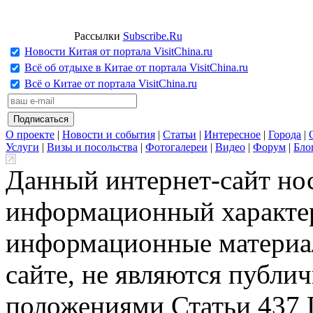
Рассылки
Subscribe.Ru
Новости Китая от портала VisitChina.ru
Всё об отдыхе в Китае от портала VisitChina.ru
Всё о Китае от портала VisitChina.ru
О проекте
|
Новости и события
|
Статьи
|
Интересное
|
Города
|
Услуги
|
Визы и посольства
|
Фотогалереи
|
Видео
|
Форум
|
Бло
Данный интернет-сайт но
информационный характер
информационные материа
сайте, не являются публи
положениями Статьи 437 