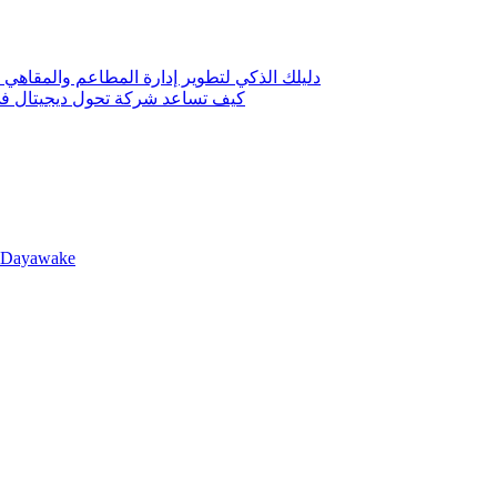
دليلك الذكي لتطوير إدارة المطاعم والمقاهي 
كيف تساعد شركة تحول ديجيتال في 
llDayawake