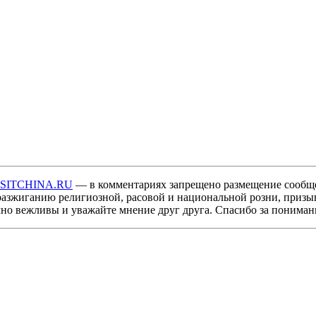
ISITCHINA.RU
— в комментариях запрещено размещение сообщ
разжиганию религиозной, расовой и национальной розни, призы
мно вежливы и уважайте мнение друг друга. Спасибо за пониман