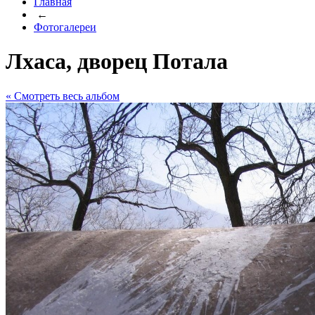
Главная
←
Фотогалереи
Лхаса, дворец Потала
« Cмотреть весь альбом