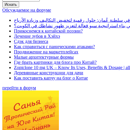
Обсуждаемое на форуме
في سلطنة عُمان: حلول رقمية لتخفيض التكاليف وزيادة الأرباح
بناء استراتيجية سيو فعالة لتعزيز ظهور نشاطك في الكويت؟
Прикоснемся к китайской поэзии?
Лечение зубов в Хэйхэ
Сдэк для бизнеса
Как справиться с паническими атаками?
Продвижение на маркетплейсах
Малые архитектурные формы
Где брать картинки для блога про Китай?
Zopiclone 10 mg UK – Know Its Uses, Benefits & Dosage | a
Деревянные конструкции для дачи
Как поставить капчу на блог о Китае
перейти в форум