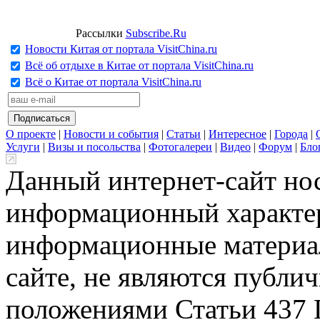
Рассылки
Subscribe.Ru
Новости Китая от портала VisitChina.ru
Всё об отдыхе в Китае от портала VisitChina.ru
Всё о Китае от портала VisitChina.ru
О проекте
|
Новости и события
|
Статьи
|
Интересное
|
Города
|
Услуги
|
Визы и посольства
|
Фотогалереи
|
Видео
|
Форум
|
Бло
Данный интернет-сайт но
информационный характер
информационные материа
сайте, не являются публи
положениями Статьи 437 