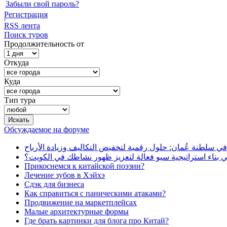
Забыли свой пароль?
Регистрация
RSS лента
Поиск туров
Продолжительность от
Откуда
Куда
Тип тура
Обсуждаемое на форуме
في سلطنة عُمان: حلول رقمية لتخفيض التكاليف وزيادة الأرباح
بناء استراتيجية سيو فعالة لتعزيز ظهور نشاطك في الكويت؟
Прикоснемся к китайской поэзии?
Лечение зубов в Хэйхэ
Сдэк для бизнеса
Как справиться с паническими атаками?
Продвижение на маркетплейсах
Малые архитектурные формы
Где брать картинки для блога про Китай?