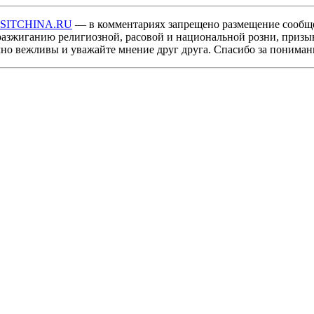
ISITCHINA.RU
— в комментариях запрещено размещение сообщ
разжиганию религиозной, расовой и национальной розни, призы
мно вежливы и уважайте мнение друг друга. Спасибо за пониман