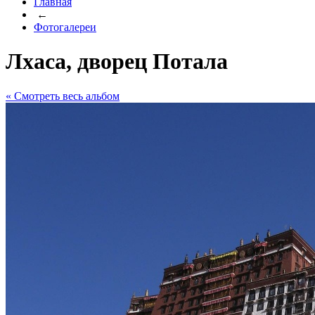
Главная
←
Фотогалереи
Лхаса, дворец Потала
« Cмотреть весь альбом