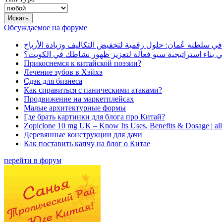
Обсуждаемое на форуме
في سلطنة عُمان: حلول رقمية لتخفيض التكاليف وزيادة الأرباح
بناء استراتيجية سيو فعالة لتعزيز ظهور نشاطك في الكويت؟
Прикоснемся к китайской поэзии?
Лечение зубов в Хэйхэ
Сдэк для бизнеса
Как справиться с паническими атаками?
Продвижение на маркетплейсах
Малые архитектурные формы
Где брать картинки для блога про Китай?
Zopiclone 10 mg UK – Know Its Uses, Benefits & Dosage | a
Деревянные конструкции для дачи
Как поставить капчу на блог о Китае
перейти в форум