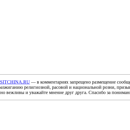
ISITCHINA.RU
— в комментариях запрещено размещение сообщ
разжиганию религиозной, расовой и национальной розни, призы
мно вежливы и уважайте мнение друг друга. Спасибо за пониман