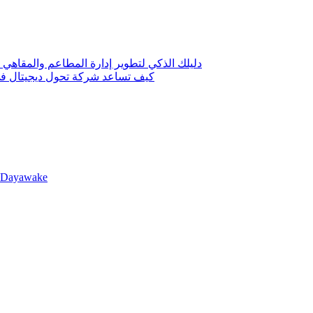
دليلك الذكي لتطوير إدارة المطاعم والمقاهي 
كيف تساعد شركة تحول ديجيتال في 
llDayawake