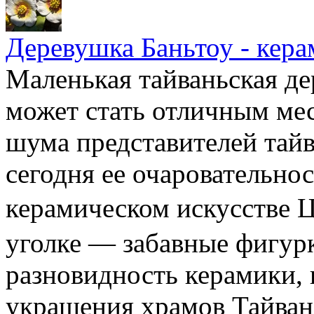
Деревушка Баньтоу - кера
Маленькая тайваньская де
может стать отличным мес
шума представителей тайв
сегодня ее очаровательно
керамическом искусстве
уголке — забавные фигур
разновидность керамики,
украшения храмов Тайван