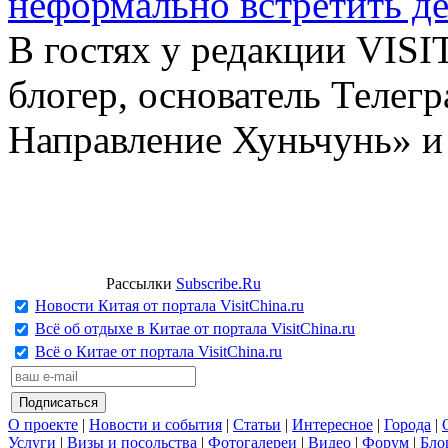
неформально встретить д
В гостях у редакции VIS
блогер, основатель Телег
Направление Хуньчунь» и
Рассылки
Subscribe.Ru
Новости Китая от портала VisitChina.ru
Всё об отдыхе в Китае от портала VisitChina.ru
Всё о Китае от портала VisitChina.ru
О проекте
|
Новости и события
|
Статьи
|
Интересное
|
Города
|
Услуги
|
Визы и посольства
|
Фотогалереи
|
Видео
|
Форум
|
Бло