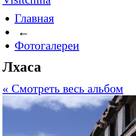
Главная
←
Фотогалереи
Лхаса
« Cмотреть весь альбом