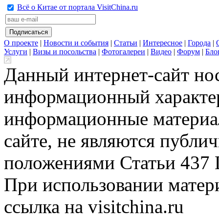
Всё о Китае от портала VisitChina.ru
О проекте
|
Новости и события
|
Статьи
|
Интересное
|
Города
|
Услуги
|
Визы и посольства
|
Фотогалереи
|
Видео
|
Форум
|
Бло
Данный интернет-сайт но
информационный характер
информационные материа
сайте, не являются публи
положениями Статьи 437 
При использовании матери
ссылка на visitchina.ru