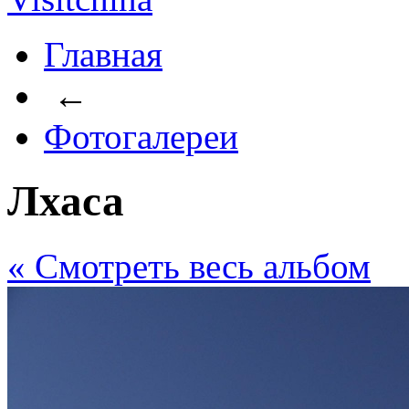
Главная
←
Фотогалереи
Лхаса
« Cмотреть весь альбом