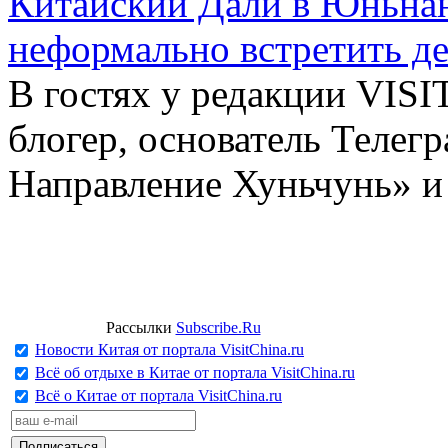
Китайский Дали в Юньнань
неформально встретить д
В гостях у редакции VIS
блогер, основатель Телег
Направление Хуньчунь» и
Рассылки
Subscribe.Ru
Новости Китая от портала VisitChina.ru
Всё об отдыхе в Китае от портала VisitChina.ru
Всё о Китае от портала VisitChina.ru