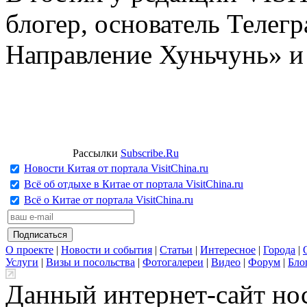
блогер, основатель Телег
Направление Хуньчунь» и
Рассылки
Subscribe.Ru
Новости Китая от портала VisitChina.ru
Всё об отдыхе в Китае от портала VisitChina.ru
Всё о Китае от портала VisitChina.ru
О проекте
|
Новости и события
|
Статьи
|
Интересное
|
Города
|
Услуги
|
Визы и посольства
|
Фотогалереи
|
Видео
|
Форум
|
Бло
Данный интернет-сайт но