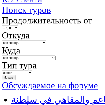
Поиск туров
Продолжительность от
Откуда
Куда
Тип тура
Обсуждаемое на форуме
طاعم والمقاهي في سلطنة