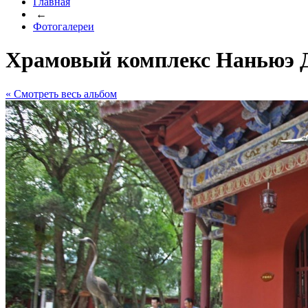
Главная
←
Фотогалереи
Храмовый комплекс Наньюэ 
« Cмотреть весь альбом