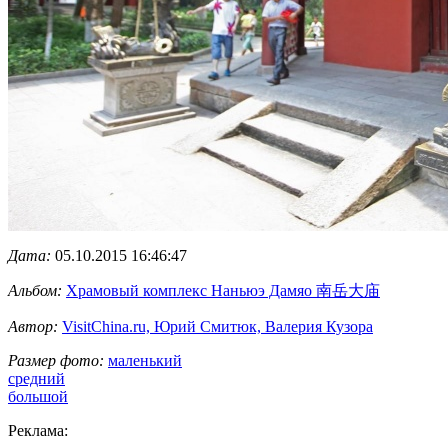
Дата:
05.10.2015 16:46:47
Альбом:
Храмовый комплекс Наньюэ Дамяо 南岳大庙
Автор:
VisitChina.ru, Юрий Смитюк, Валерия Кузора
Размер фото:
маленький
средний
большой
Реклама: