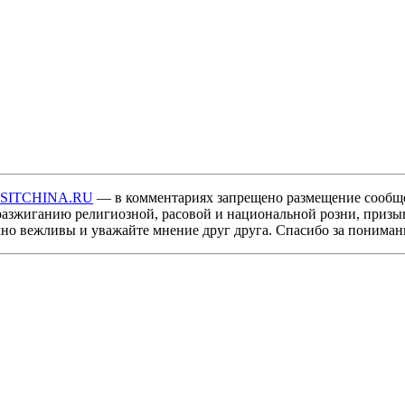
ISITCHINA.RU
— в комментариях запрещено размещение сообщ
разжиганию религиозной, расовой и национальной розни, призы
мно вежливы и уважайте мнение друг друга. Спасибо за пониман