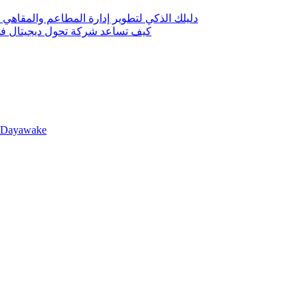
دليلك الذكي لتطوير إدارة المطاعم والمقاهي 
كيف تساعد شركة تحول ديجيتال في 
llDayawake