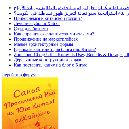
في سلطنة عُمان: حلول رقمية لتخفيض التكاليف وزيادة الأرباح
بناء استراتيجية سيو فعالة لتعزيز ظهور نشاطك في الكويت؟
Прикоснемся к китайской поэзии?
Лечение зубов в Хэйхэ
Сдэк для бизнеса
Как справиться с паническими атаками?
Продвижение на маркетплейсах
Малые архитектурные формы
Где брать картинки для блога про Китай?
Zopiclone 10 mg UK – Know Its Uses, Benefits & Dosage | a
Деревянные конструкции для дачи
Как поставить капчу на блог о Китае
перейти в форум