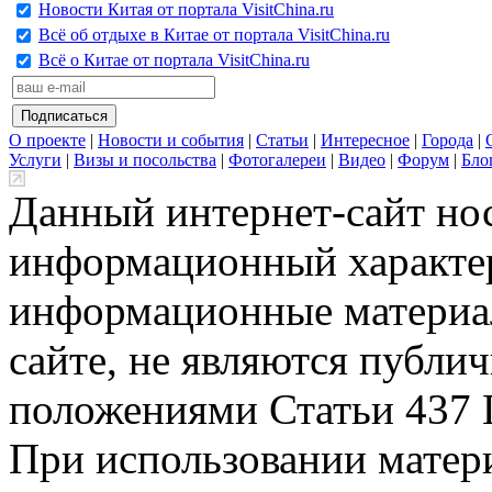
Новости Китая от портала VisitChina.ru
Всё об отдыхе в Китае от портала VisitChina.ru
Всё о Китае от портала VisitChina.ru
О проекте
|
Новости и события
|
Статьи
|
Интересное
|
Города
|
Услуги
|
Визы и посольства
|
Фотогалереи
|
Видео
|
Форум
|
Бло
Данный интернет-сайт но
информационный характер
информационные материа
сайте, не являются публи
положениями Статьи 437 
При использовании матери