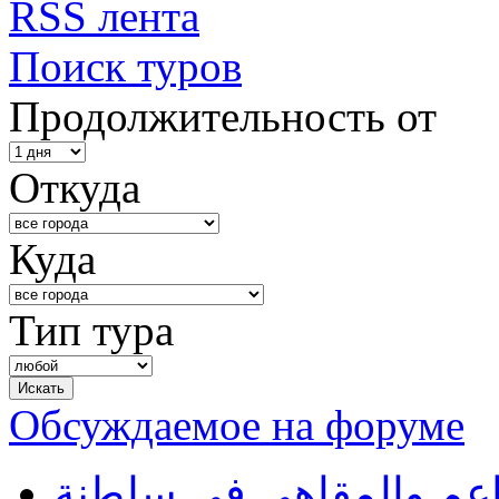
RSS лента
Поиск туров
Продолжительность от
Откуда
Куда
Тип тура
Обсуждаемое на форуме
طاعم والمقاهي في سلطنة