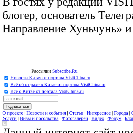
В гостях у редакции VIS
блогер, основатель Телег
Направление Хуньчунь» и
Рассылки
Subscribe.Ru
Новости Китая от портала VisitChina.ru
Всё об отдыхе в Китае от портала VisitChina.ru
Всё о Китае от портала VisitChina.ru
О проекте
|
Новости и события
|
Статьи
|
Интересное
|
Города
|
Услуги
|
Визы и посольства
|
Фотогалереи
|
Видео
|
Форум
|
Бло
Данный интернет-сайт но