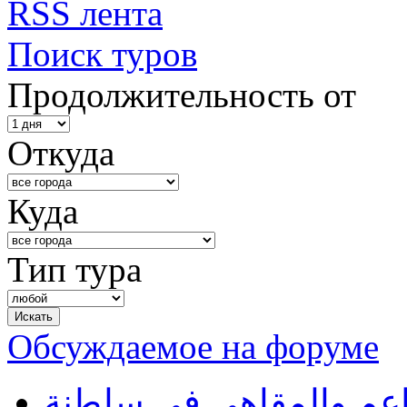
RSS лента
Поиск туров
Продолжительность от
Откуда
Куда
Тип тура
Обсуждаемое на форуме
طاعم والمقاهي في سلطنة