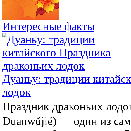
Интересные факты
Дуаньу: традиции китайс
лодок
Праздник драконьих ло
Duānwǔjié) — один из са