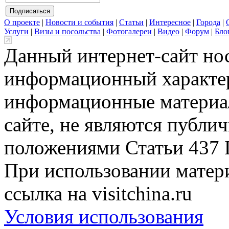
О проекте
|
Новости и события
|
Статьи
|
Интересное
|
Города
|
Услуги
|
Визы и посольства
|
Фотогалереи
|
Видео
|
Форум
|
Бло
Данный интернет-сайт но
информационный характер
информационные материа
сайте, не являются публи
положениями Статьи 437 
При использовании матери
ссылка на visitchina.ru
Условия использования