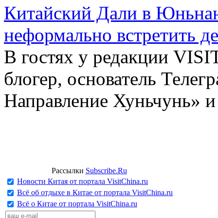
Китайский Дали в Юньнань
неформально встретить д
В гостях у редакции VIS
блогер, основатель Телег
Направление Хуньчунь» и
Рассылки
Subscribe.Ru
Новости Китая от портала VisitChina.ru
Всё об отдыхе в Китае от портала VisitChina.ru
Всё о Китае от портала VisitChina.ru