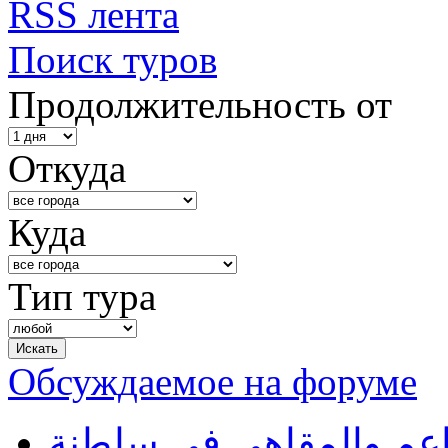
RSS лента
Поиск туров
Продолжительность от
Откуда
Куда
Тип тура
Обсуждаемое на форуме
طاعم والمقاهي في سلطنة