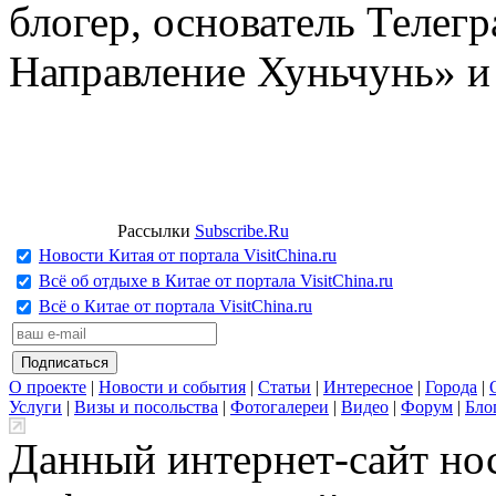
блогер, основатель Телег
Направление Хуньчунь» и
Рассылки
Subscribe.Ru
Новости Китая от портала VisitChina.ru
Всё об отдыхе в Китае от портала VisitChina.ru
Всё о Китае от портала VisitChina.ru
О проекте
|
Новости и события
|
Статьи
|
Интересное
|
Города
|
Услуги
|
Визы и посольства
|
Фотогалереи
|
Видео
|
Форум
|
Бло
Данный интернет-сайт но