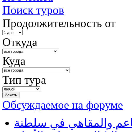
Поиск туров
Продолжительность от
Откуда
Куда
Тип тура
Обсуждаемое на форуме
طاعم والمقاهي في سلطنة