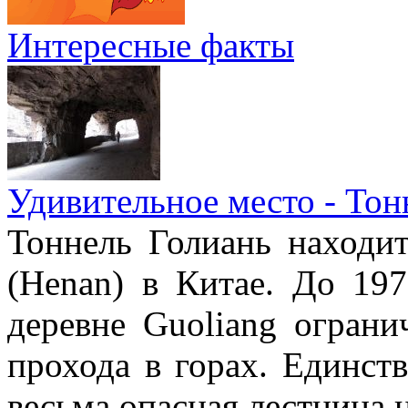
Интересные факты
Удивительное место - Тон
Тоннель Голиань находи
(Henan) в Китае. До 19
деревне Guoliang ограни
прохода в горах. Единст
весьма опасная лестница н