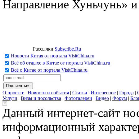
Направление Хуньчунь» и
Рассылки
Subscribe.Ru
Новости Китая от портала VisitChina.ru
Всё об отдыхе в Китае от портала VisitChina.ru
Всё о Китае от портала VisitChina.ru
О проекте
|
Новости и события
|
Статьи
|
Интересное
|
Города
|
Услуги
|
Визы и посольства
|
Фотогалереи
|
Видео
|
Форум
|
Бло
Данный интернет-сайт но
информационный характер