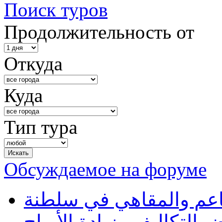
Поиск туров
Продолжительность от
Откуда
Куда
Тип тура
Обсуждаемое на форуме
طاعم والمقاهي في سلطنة
 التكاليف وزيادة الأرباح