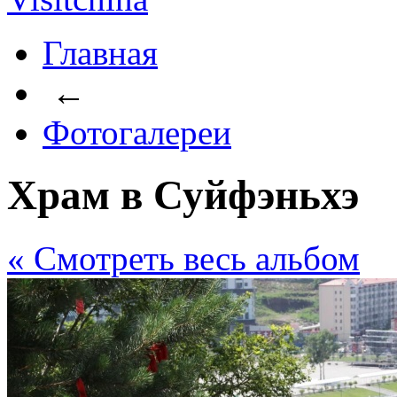
Главная
←
Фотогалереи
Храм в Суйфэньхэ
« Cмотреть весь альбом