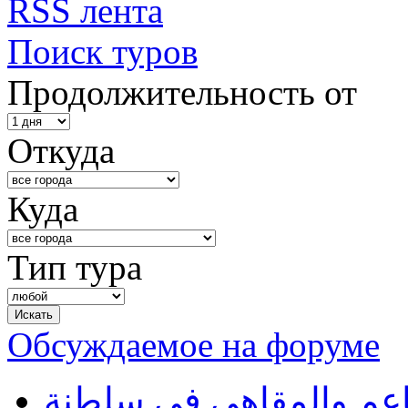
RSS лента
Поиск туров
Продолжительность от
Откуда
Куда
Тип тура
Обсуждаемое на форуме
طاعم والمقاهي في سلطنة