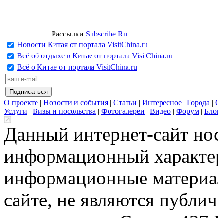
Рассылки
Subscribe.Ru
Новости Китая от портала VisitChina.ru
Всё об отдыхе в Китае от портала VisitChina.ru
Всё о Китае от портала VisitChina.ru
О проекте
|
Новости и события
|
Статьи
|
Интересное
|
Города
|
Услуги
|
Визы и посольства
|
Фотогалереи
|
Видео
|
Форум
|
Бло
Данный интернет-сайт но
информационный характер
информационные материа
сайте, не являются публи