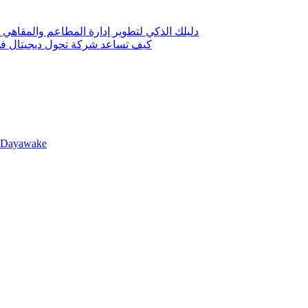
دليلك الذكي لتطوير إدارة المطاعم والمقاهي 
كيف تساعد شركة تحول ديجيتال في 
llDayawake