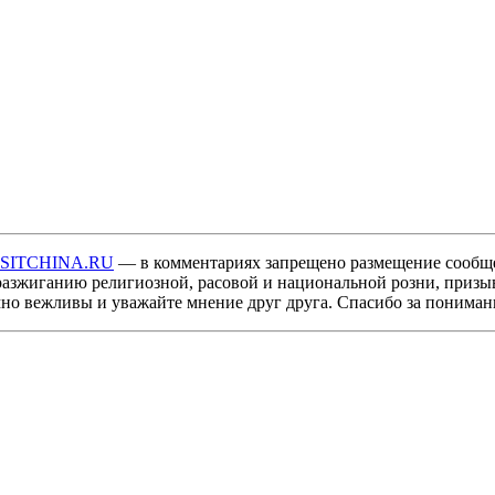
ISITCHINA.RU
— в комментариях запрещено размещение сообщ
разжиганию религиозной, расовой и национальной розни, призы
мно вежливы и уважайте мнение друг друга. Спасибо за пониман