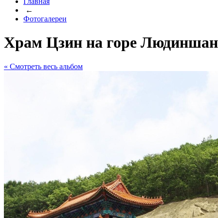
Главная
←
Фотогалереи
Храм Цзин на горе Людиншань
« Cмотреть весь альбом