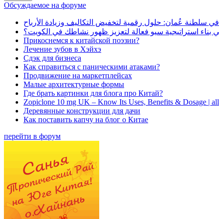
Обсуждаемое на форуме
في سلطنة عُمان: حلول رقمية لتخفيض التكاليف وزيادة الأرباح
بناء استراتيجية سيو فعالة لتعزيز ظهور نشاطك في الكويت؟
Прикоснемся к китайской поэзии?
Лечение зубов в Хэйхэ
Сдэк для бизнеса
Как справиться с паническими атаками?
Продвижение на маркетплейсах
Малые архитектурные формы
Где брать картинки для блога про Китай?
Zopiclone 10 mg UK – Know Its Uses, Benefits & Dosage | a
Деревянные конструкции для дачи
Как поставить капчу на блог о Китае
перейти в форум