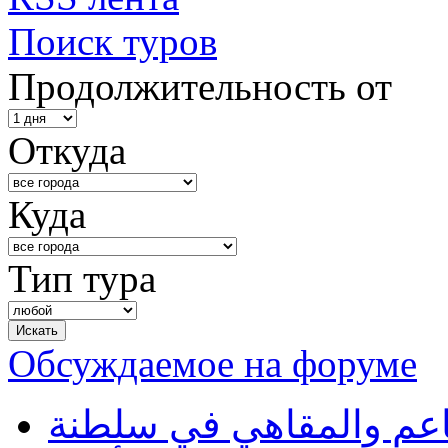
Поиск туров
Продолжительность от
Откуда
Куда
Тип тура
Обсуждаемое на форуме
طاعم والمقاهي في سلطنة