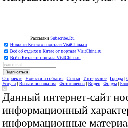
Рассылки
Subscribe.Ru
Новости Китая от портала VisitChina.ru
Всё об отдыхе в Китае от портала VisitChina.ru
Всё о Китае от портала VisitChina.ru
О проекте
|
Новости и события
|
Статьи
|
Интересное
|
Города
|
Услуги
|
Визы и посольства
|
Фотогалереи
|
Видео
|
Форум
|
Бло
Данный интернет-сайт но
информационный характер
информационные материа