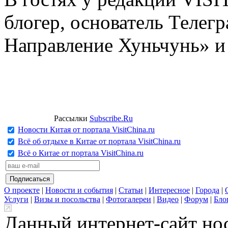
блогер, основатель Телег
Направление Хуньчунь» и
Рассылки
Subscribe.Ru
Новости Китая от портала VisitChina.ru
Всё об отдыхе в Китае от портала VisitChina.ru
Всё о Китае от портала VisitChina.ru
О проекте
|
Новости и события
|
Статьи
|
Интересное
|
Города
|
Услуги
|
Визы и посольства
|
Фотогалереи
|
Видео
|
Форум
|
Бло
Данный интернет-сайт но