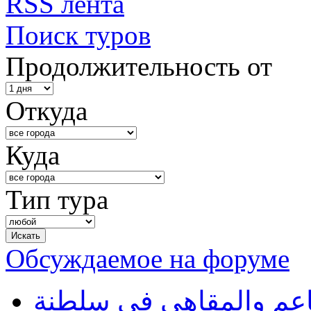
RSS лента
Поиск туров
Продолжительность от
Откуда
Куда
Тип тура
Обсуждаемое на форуме
طاعم والمقاهي في سلطنة