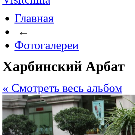
Главная
←
Фотогалереи
Харбинский Арбат
« Cмотреть весь альбом