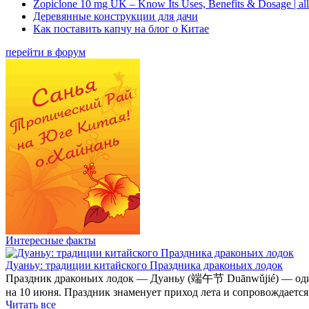
Zopiclone 10 mg UK – Know Its Uses, Benefits & Dosage | a
Деревянные конструкции для дачи
Как поставить капчу на блог о Китае
перейти в форум
Интересные факты
Дуаньу: традиции китайского Праздника драконьих лодок
Праздник драконьих лодок — Дуаньу (端午节 Duānwǔjié) — один и
на 10 июня. Праздник знаменует приход лета и сопровождаетс
Читать все