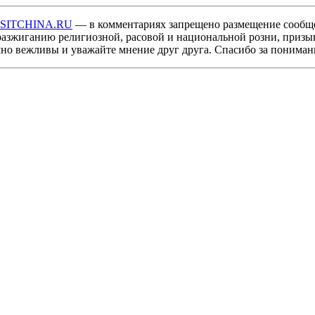
ISITCHINA.RU
— в комментариях запрещено размещение сообщ
разжиганию религиозной, расовой и национальной розни, призы
мно вежливы и уважайте мнение друг друга. Спасибо за пониман