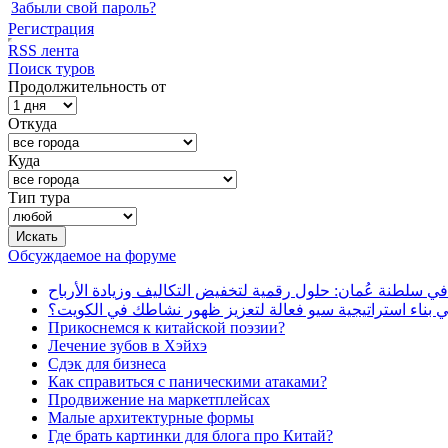
Забыли свой пароль?
Регистрация
RSS лента
Поиск туров
Продолжительность от
Откуда
Куда
Тип тура
Обсуждаемое на форуме
في سلطنة عُمان: حلول رقمية لتخفيض التكاليف وزيادة الأرباح
بناء استراتيجية سيو فعالة لتعزيز ظهور نشاطك في الكويت؟
Прикоснемся к китайской поэзии?
Лечение зубов в Хэйхэ
Сдэк для бизнеса
Как справиться с паническими атаками?
Продвижение на маркетплейсах
Малые архитектурные формы
Где брать картинки для блога про Китай?