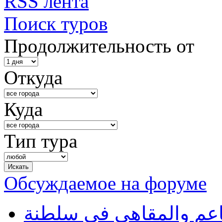
RSS лента
Поиск туров
Продолжительность от
Откуда
Куда
Тип тура
Обсуждаемое на форуме
طاعم والمقاهي في سلطنة