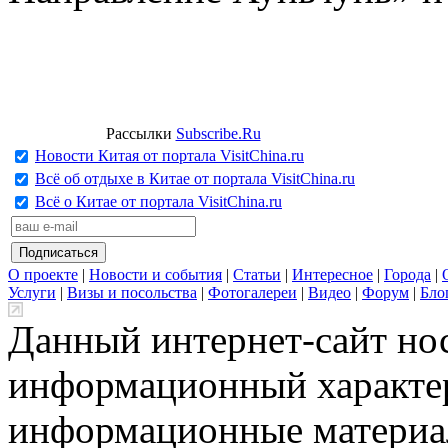
Рассылки
Subscribe.Ru
Новости Китая от портала VisitChina.ru
Всё об отдыхе в Китае от портала VisitChina.ru
Всё о Китае от портала VisitChina.ru
О проекте
|
Новости и события
|
Статьи
|
Интересное
|
Города
|
Услуги
|
Визы и посольства
|
Фотогалереи
|
Видео
|
Форум
|
Бло
Данный интернет-сайт но
информационный характер
информационные материа