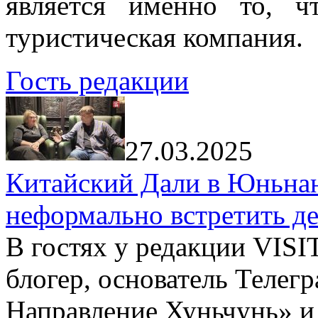
является именно то, ч
туристическая компания.
Гость редакции
27.03.2025
Китайский Дали в Юньнань
неформально встретить д
В гостях у редакции VIS
блогер, основатель Телег
Направление Хуньчунь» и