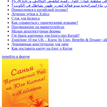
في سلطنة عُمان: حلول رقمية لتخفيض التكاليف وزيادة الأرباح
بناء استراتيجية سيو فعالة لتعزيز ظهور نشاطك في الكويت؟
Прикоснемся к китайской поэзии?
Лечение зубов в Хэйхэ
Сдэк для бизнеса
Как справиться с паническими атаками?
Продвижение на маркетплейсах
Малые архитектурные формы
Где брать картинки для блога про Китай?
Zopiclone 10 mg UK – Know Its Uses, Benefits & Dosage | a
Деревянные конструкции для дачи
Как поставить капчу на блог о Китае
перейти в форум