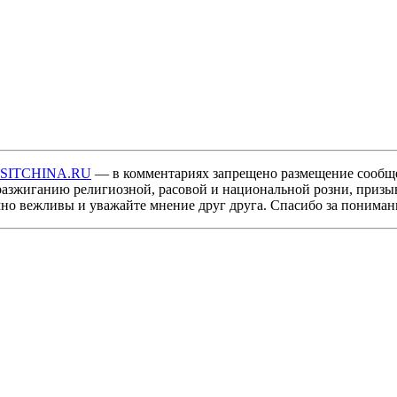
ISITCHINA.RU
— в комментариях запрещено размещение сообщ
разжиганию религиозной, расовой и национальной розни, призы
мно вежливы и уважайте мнение друг друга. Спасибо за пониман