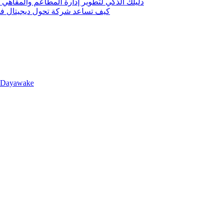
دليلك الذكي لتطوير إدارة المطاعم والمقاهي 
كيف تساعد شركة تحول ديجيتال في 
llDayawake