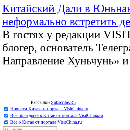
Китайский Дали в Юньнань
неформально встретить д
В гостях у редакции VIS
блогер, основатель Телег
Направление Хуньчунь» и
Рассылки
Subscribe.Ru
Новости Китая от портала VisitChina.ru
Всё об отдыхе в Китае от портала VisitChina.ru
Всё о Китае от портала VisitChina.ru