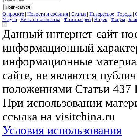
О проекте
|
Новости и события
|
Статьи
|
Интересное
|
Города
|
Услуги
|
Визы и посольства
|
Фотогалереи
|
Видео
|
Форум
|
Бло
Данный интернет-сайт но
информационный характер
информационные материа
сайте, не являются публи
положениями Статьи 437 
При использовании матери
ссылка на visitchina.ru
Условия использования