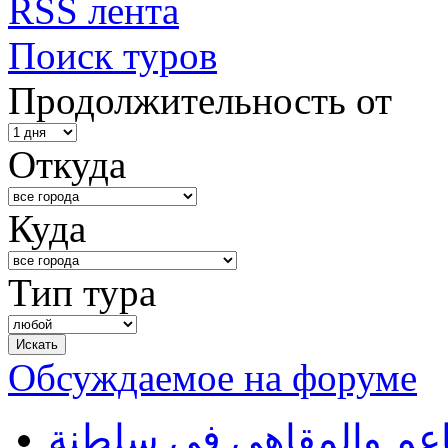
RSS лента
Поиск туров
Продолжительность от
Откуда
Куда
Тип тура
Обсуждаемое на форуме
طاعم والمقاهي في سلطنة