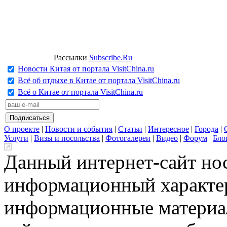
Рассылки
Subscribe.Ru
Новости Китая от портала VisitChina.ru
Всё об отдыхе в Китае от портала VisitChina.ru
Всё о Китае от портала VisitChina.ru
О проекте
|
Новости и события
|
Статьи
|
Интересное
|
Города
|
Услуги
|
Визы и посольства
|
Фотогалереи
|
Видео
|
Форум
|
Бло
Данный интернет-сайт но
информационный характер
информационные материа