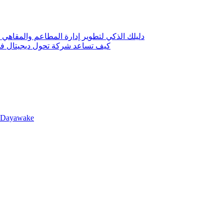
دليلك الذكي لتطوير إدارة المطاعم والمقاهي 
كيف تساعد شركة تحول ديجيتال في 
llDayawake