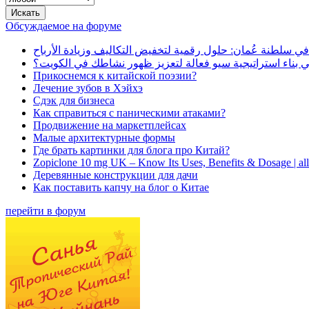
Обсуждаемое на форуме
في سلطنة عُمان: حلول رقمية لتخفيض التكاليف وزيادة الأرباح
بناء استراتيجية سيو فعالة لتعزيز ظهور نشاطك في الكويت؟
Прикоснемся к китайской поэзии?
Лечение зубов в Хэйхэ
Сдэк для бизнеса
Как справиться с паническими атаками?
Продвижение на маркетплейсах
Малые архитектурные формы
Где брать картинки для блога про Китай?
Zopiclone 10 mg UK – Know Its Uses, Benefits & Dosage | a
Деревянные конструкции для дачи
Как поставить капчу на блог о Китае
перейти в форум