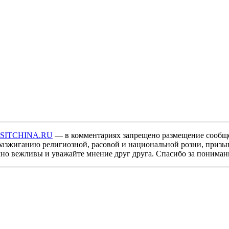
ISITCHINA.RU
— в комментариях запрещено размещение сообщ
разжиганию религиозной, расовой и национальной розни, призы
мно вежливы и уважайте мнение друг друга. Спасибо за пониман