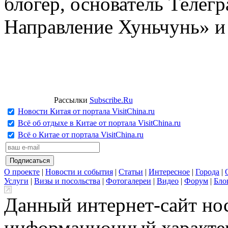
блогер, основатель Телег
Направление Хуньчунь» и
Рассылки
Subscribe.Ru
Новости Китая от портала VisitChina.ru
Всё об отдыхе в Китае от портала VisitChina.ru
Всё о Китае от портала VisitChina.ru
О проекте
|
Новости и события
|
Статьи
|
Интересное
|
Города
|
Услуги
|
Визы и посольства
|
Фотогалереи
|
Видео
|
Форум
|
Бло
Данный интернет-сайт но
информационный характер