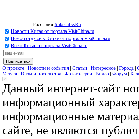
Рассылки
Subscribe.Ru
Новости Китая от портала VisitChina.ru
Всё об отдыхе в Китае от портала VisitChina.ru
Всё о Китае от портала VisitChina.ru
О проекте
|
Новости и события
|
Статьи
|
Интересное
|
Города
|
Услуги
|
Визы и посольства
|
Фотогалереи
|
Видео
|
Форум
|
Бло
Данный интернет-сайт но
информационный характер
информационные материа
сайте, не являются публи