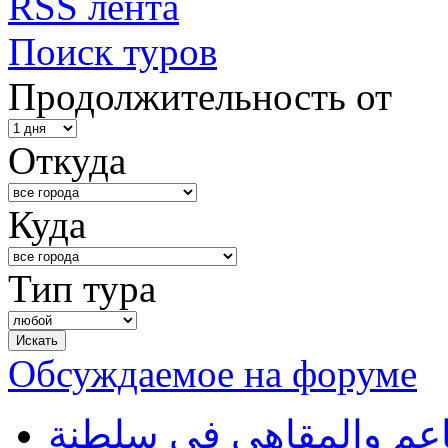
RSS лента
Поиск туров
Продолжительность от
Откуда
Куда
Тип тура
Обсуждаемое на форуме
طاعم والمقاهي في سلطنة