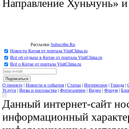
Направление Хуньчунь» и
Рассылки
Subscribe.Ru
Новости Китая от портала VisitChina.ru
Всё об отдыхе в Китае от портала VisitChina.ru
Всё о Китае от портала VisitChina.ru
О проекте
|
Новости и события
|
Статьи
|
Интересное
|
Города
|
Услуги
|
Визы и посольства
|
Фотогалереи
|
Видео
|
Форум
|
Бло
Данный интернет-сайт но
информационный характер