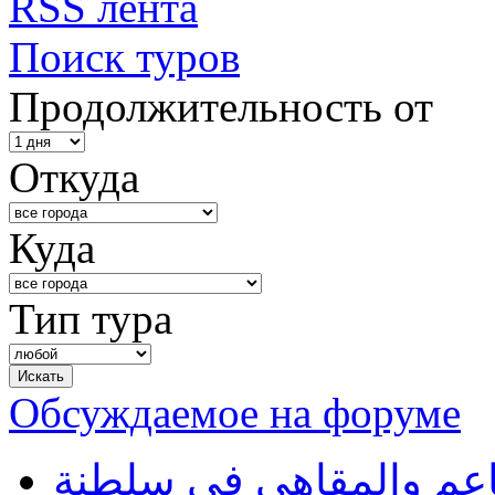
RSS лента
Поиск туров
Продолжительность от
Откуда
Куда
Тип тура
Обсуждаемое на форуме
طاعم والمقاهي في سلطنة