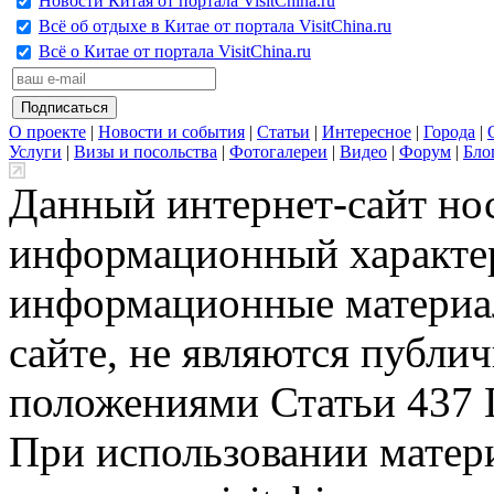
Новости Китая от портала VisitChina.ru
Всё об отдыхе в Китае от портала VisitChina.ru
Всё о Китае от портала VisitChina.ru
О проекте
|
Новости и события
|
Статьи
|
Интересное
|
Города
|
Услуги
|
Визы и посольства
|
Фотогалереи
|
Видео
|
Форум
|
Бло
Данный интернет-сайт но
информационный характер
информационные материа
сайте, не являются публи
положениями Статьи 437 
При использовании матери