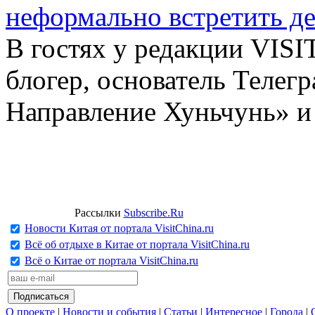
неформально встретить д
В гостях у редакции VIS
блогер, основатель Телег
Направление Хуньчунь» и
Рассылки
Subscribe.Ru
Новости Китая от портала VisitChina.ru
Всё об отдыхе в Китае от портала VisitChina.ru
Всё о Китае от портала VisitChina.ru
О проекте
|
Новости и события
|
Статьи
|
Интересное
|
Города
|