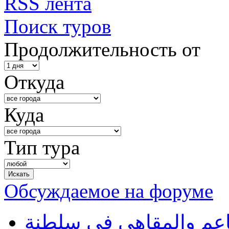
RSS лента
Поиск туров
Продолжительность от
Откуда
Куда
Тип тура
Обсуждаемое на форуме
طاعم والمقاهي في سلطنة