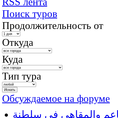
RSS лента
Поиск туров
Продолжительность от
Откуда
Куда
Тип тура
Обсуждаемое на форуме
طاعم والمقاهي في سلطنة