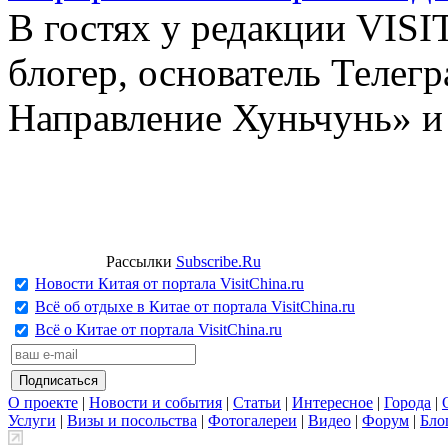
В гостях у редакции VIS
блогер, основатель Телег
Направление Хуньчунь» и
Рассылки
Subscribe.Ru
Новости Китая от портала VisitChina.ru
Всё об отдыхе в Китае от портала VisitChina.ru
Всё о Китае от портала VisitChina.ru
О проекте
|
Новости и события
|
Статьи
|
Интересное
|
Города
|
Услуги
|
Визы и посольства
|
Фотогалереи
|
Видео
|
Форум
|
Бло