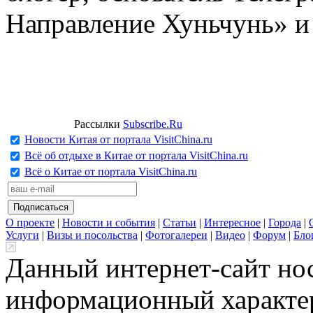
Направление Хуньчунь» и
Рассылки
Subscribe.Ru
Новости Китая от портала VisitChina.ru
Всё об отдыхе в Китае от портала VisitChina.ru
Всё о Китае от портала VisitChina.ru
О проекте
|
Новости и события
|
Статьи
|
Интересное
|
Города
|
Услуги
|
Визы и посольства
|
Фотогалереи
|
Видео
|
Форум
|
Бло
Данный интернет-сайт но
информационный характер