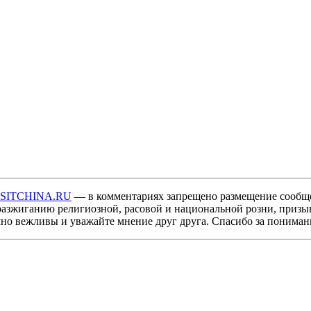
ISITCHINA.RU
— в комментариях запрещено размещение сообщ
разжиганию религиозной, расовой и национальной розни, призы
мно вежливы и уважайте мнение друг друга. Спасибо за пониман