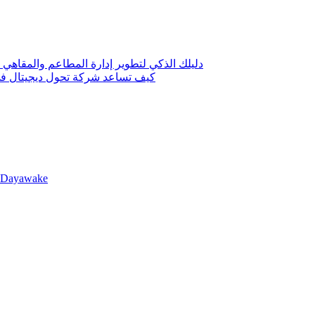
دليلك الذكي لتطوير إدارة المطاعم والمقاهي 
كيف تساعد شركة تحول ديجيتال في 
llDayawake