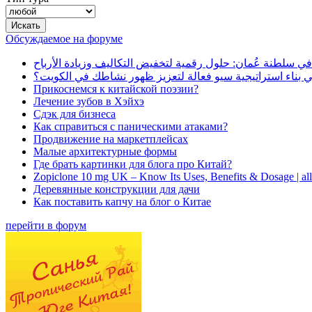
Обсуждаемое на форуме
في سلطنة عُمان: حلول رقمية لتخفيض التكاليف وزيادة الأرباح
بناء استراتيجية سيو فعالة لتعزيز ظهور نشاطك في الكويت؟
Прикоснемся к китайской поэзии?
Лечение зубов в Хэйхэ
Сдэк для бизнеса
Как справиться с паническими атаками?
Продвижение на маркетплейсах
Малые архитектурные формы
Где брать картинки для блога про Китай?
Zopiclone 10 mg UK – Know Its Uses, Benefits & Dosage | a
Деревянные конструкции для дачи
Как поставить капчу на блог о Китае
перейти в форум