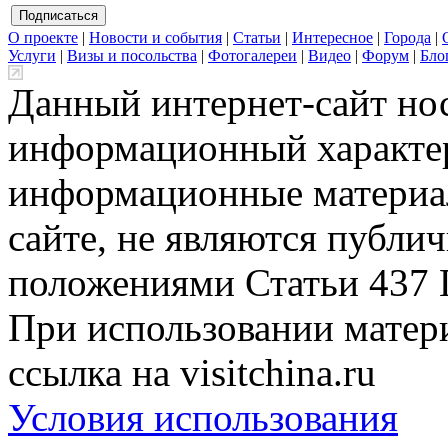
О проекте
|
Новости и события
|
Статьи
|
Интересное
|
Города
|
Услуги
|
Визы и посольства
|
Фотогалереи
|
Видео
|
Форум
|
Бло
Данный интернет-сайт но
информационный характер
информационные материа
сайте, не являются публи
положениями Статьи 437 
При использовании матери
ссылка на visitchina.ru
Условия использования