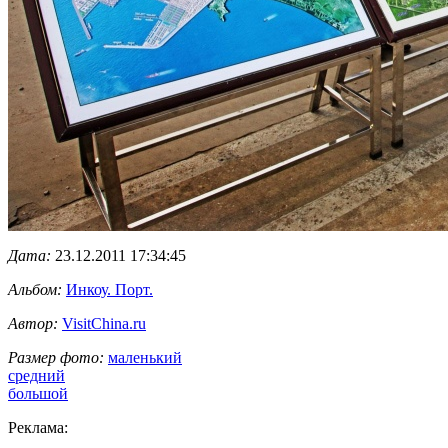
Дата:
23.12.2011 17:34:45
Альбом:
Инкоу. Порт.
Автор:
VisitChina.ru
Размер фото:
маленький
средний
большой
Реклама: