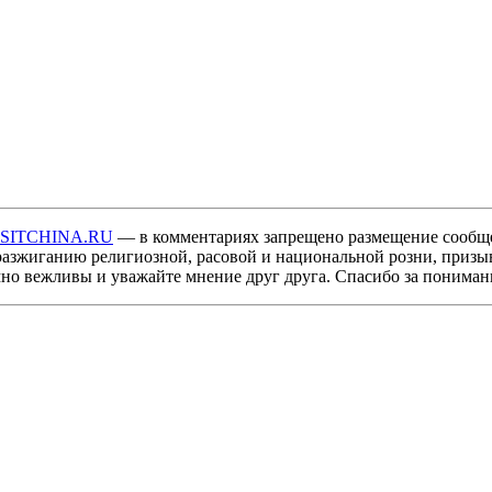
ISITCHINA.RU
— в комментариях запрещено размещение сообщ
разжиганию религиозной, расовой и национальной розни, призы
мно вежливы и уважайте мнение друг друга. Спасибо за пониман