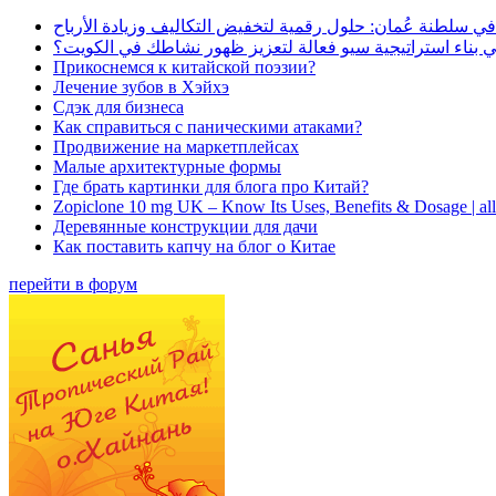
في سلطنة عُمان: حلول رقمية لتخفيض التكاليف وزيادة الأرباح
بناء استراتيجية سيو فعالة لتعزيز ظهور نشاطك في الكويت؟
Прикоснемся к китайской поэзии?
Лечение зубов в Хэйхэ
Сдэк для бизнеса
Как справиться с паническими атаками?
Продвижение на маркетплейсах
Малые архитектурные формы
Где брать картинки для блога про Китай?
Zopiclone 10 mg UK – Know Its Uses, Benefits & Dosage | a
Деревянные конструкции для дачи
Как поставить капчу на блог о Китае
перейти в форум