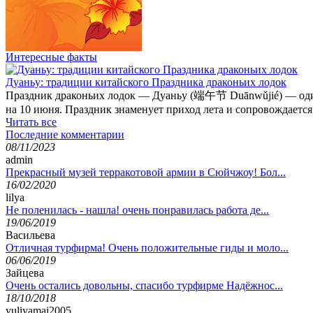
Интересные факты
Дуаньу: традиции китайского Праздника драконьих лодок
Праздник драконьих лодок — Дуаньу (端午节 Duānwǔjié) — один и
на 10 июня. Праздник знаменует приход лета и сопровождаетс
Читать все
Последние комментарии
08/11/2023
admin
Прекрасный музей терракотовой армии в Сюйчжоу! Бол...
16/02/2020
lilya
Не поленилась - нашла! очень понравилась работа де...
19/06/2019
Васильева
Отличная турфирма! Очень положительные гиды и моло...
06/06/2019
Зайцева
Очень остались довольны, спасибо турфирме Надёжнос...
18/10/2018
yuliyamai2005