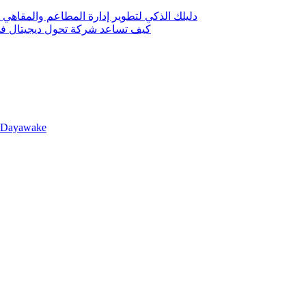
دليلك الذكي لتطوير إدارة المطاعم والمقاهي 
كيف تساعد شركة تحول ديجيتال في 
llDayawake