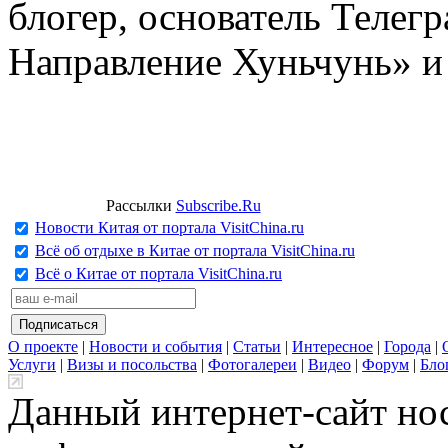
блогер, основатель Телег
Направление Хуньчунь» и
Рассылки
Subscribe.Ru
Новости Китая от портала VisitChina.ru
Всё об отдыхе в Китае от портала VisitChina.ru
Всё о Китае от портала VisitChina.ru
О проекте
|
Новости и события
|
Статьи
|
Интересное
|
Города
|
Услуги
|
Визы и посольства
|
Фотогалереи
|
Видео
|
Форум
|
Бло
Данный интернет-сайт но