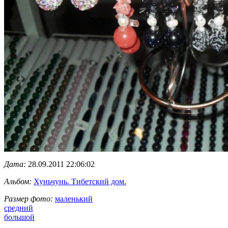
Дата:
28.09.2011 22:06:02
Альбом:
Хуньчунь. Тибетский дом.
Размер фото:
маленький
средний
большой