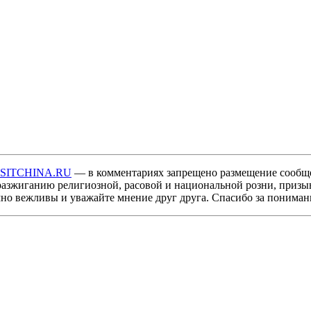
ISITCHINA.RU
— в комментариях запрещено размещение сообщ
разжиганию религиозной, расовой и национальной розни, призы
мно вежливы и уважайте мнение друг друга. Спасибо за пониман