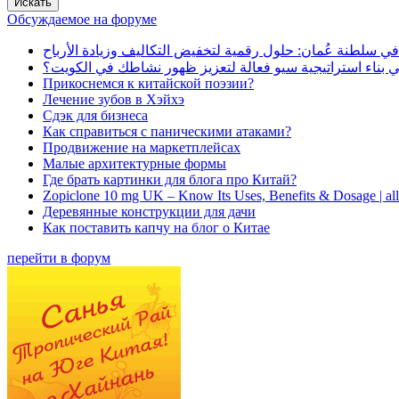
Обсуждаемое на форуме
في سلطنة عُمان: حلول رقمية لتخفيض التكاليف وزيادة الأرباح
بناء استراتيجية سيو فعالة لتعزيز ظهور نشاطك في الكويت؟
Прикоснемся к китайской поэзии?
Лечение зубов в Хэйхэ
Сдэк для бизнеса
Как справиться с паническими атаками?
Продвижение на маркетплейсах
Малые архитектурные формы
Где брать картинки для блога про Китай?
Zopiclone 10 mg UK – Know Its Uses, Benefits & Dosage | a
Деревянные конструкции для дачи
Как поставить капчу на блог о Китае
перейти в форум