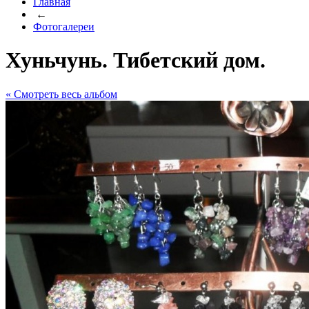
Главная
←
Фотогалереи
Хуньчунь. Тибетский дом.
« Cмотреть весь альбом