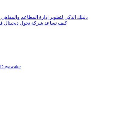
دليلك الذكي لتطوير إدارة المطاعم والمقاهي 
كيف تساعد شركة تحول ديجيتال في 
llDayawake